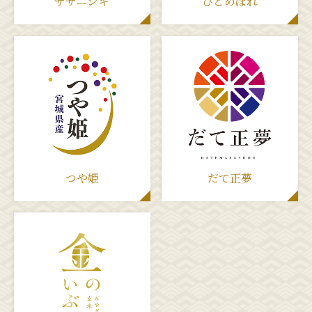
ササニシキ
ひとめぼれ
つや姫
だて正夢