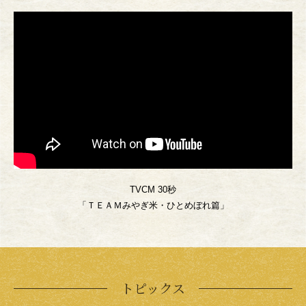
TVCM 30秒
「ＴＥＡＭみやぎ米・ひとめぼれ篇」
トピックス