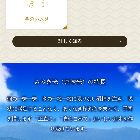
金のいぶき
詳しく知る
みやぎ米（宮城米）の特長
稲の一株一株、米の一粒一粒に限りない愛情を注ぎ、
現
状に満足することなく、あくなき探究心を失わず、手間
を惜しまず
「正直に」「真心こめて」おいしいお米を作
り続けています。